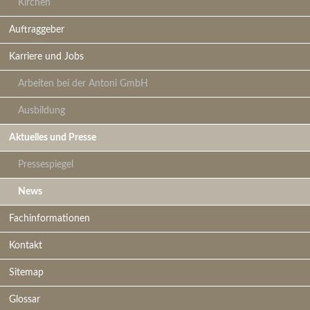
Kirchen
Auftraggeber
Navigation
Karriere und Jobs
überspringen
Arbeiten bei der Antoni GmbH
Ausbildung
Aktuelles und Presse
Pressespiegel
News
Fachinformationen
Kontakt
Navigation
Sitemap
überspringen
Glossar