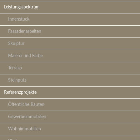
Leistungsspektrum
Innenstuck
Fassadenarbeiten
Skulptur
Malerei und Farbe
Terrazo
Steinputz
Referenzprojekte
Öffentliche Bauten
Gewerbeimmobilien
Wohnimmobilien